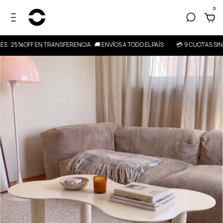
0
· 25%OFF EN TRANSFERENCIA · 🚚 ENVÍOS A TODO EL PAÍS
💳 9 CUOTAS SIN IN