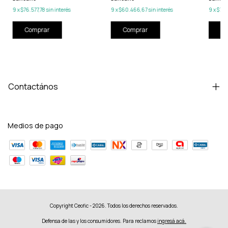
9
x
$76.577,78
sin interés
9
x
$60.466,67
sin interés
9
x
$74.
Comprar
Comprar
Co
Contactános
Medios de pago
Copyright Ceofic - 2026. Todos los derechos reservados.
Defensa de las y los consumidores. Para reclamos
ingresá acá.