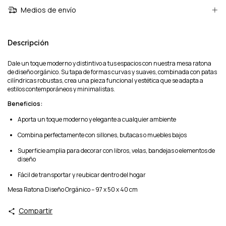
Medios de envío
Descripción
Dale un toque moderno y distintivo a tus espacios con nuestra mesa ratona
de diseño orgánico. Su tapa de formas curvas y suaves, combinada con patas
cilíndricas robustas, crea una pieza funcional y estética que se adapta a
estilos contemporáneos y minimalistas.
Beneficios:
Aporta un toque moderno y elegante a cualquier ambiente
Combina perfectamente con sillones, butacas o muebles bajos
Superficie amplia para decorar con libros, velas, bandejas o elementos de
diseño
Fácil de transportar y reubicar dentro del hogar
Mesa Ratona Diseño Orgánico – 97 x 50 x 40 cm
Compartir