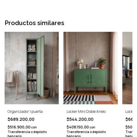
Productos similares
Organizador 1 puerta
Locker Mini Doble Anelo
Locker
$689.200,00
$544.200,00
$668
$516.900,00
$408.150,00
$501.
con
con
Transferencia o depósito
Transferencia o depósito
Transfe
bancario
bancario
bancar