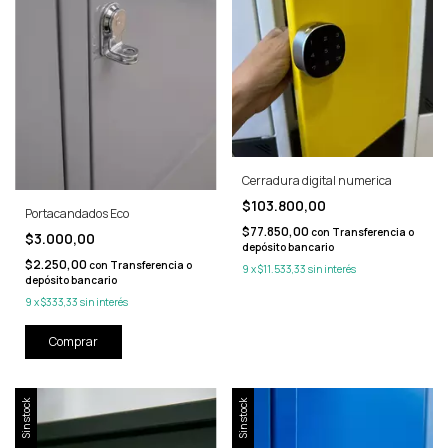
Cerradura digital numerica
$103.800,00
Portacandados Eco
$77.850,00
con
Transferencia o
$3.000,00
depósito bancario
$2.250,00
con
Transferencia o
9
x
$11.533,33
sin interés
depósito bancario
9
x
$333,33
sin interés
Sin stock
Sin stock