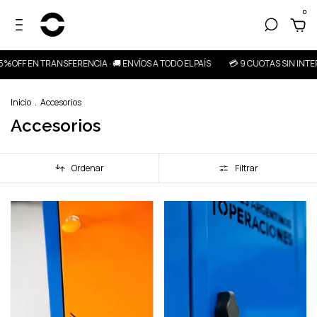
0
5%OFF EN TRANSFERENCIA · 🚚 ENVÍOS A TODO EL PAÍS
💳 9 CUOTAS SIN INTERÉ
Inicio
.
Accesorios
Accesorios
Ordenar
Filtrar