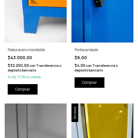
Patas acero inoxidable
Portacandado
$43.000,00
$6,00
$32.250,00
$4,50
con
Transferencia o
con
Transferencia o
depósito bancario
depósito bancario
9
x
$4.777,78
sin interés
Sin stock