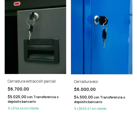
Cerradura extracción parcial
Cerradura eco
$6.700,00
$6.000,00
$5.025,00
$4.500,00
con
Transferencia o
con
Transferencia o
depósito bancario
depósito bancario
9
x
$744,44
sin interés
9
x
$666,67
sin interés