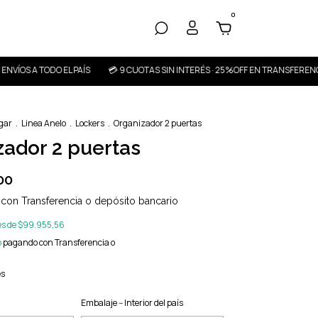
0
A TODO EL PAÍS
💳 9 CUOTAS SIN INTERÉS · 25%OFF EN TRANSFERENCIA · 🚚 E
ogar
.
Linea Anelo
.
Lockers
.
Organizador 2 puertas
zador 2 puertas
00
0
con
Transferencia o depósito bancario
és de
$99.955,56
o
pagando con Transferencia o
es
Embalaje -- Interior del país