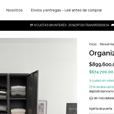
Nosotros
Envíos y entregas – Leé antes de comprar
💳 9 CUOTAS SIN INTERÉS · 25%OFF EN TRANSFERENCIA · 🚚 ENVÍOS 
Inicio
.
Para el H
Organi
$899.600,
$674.700,0
9
cuotas sin inter
25% de descuent
depósito bancario
Ver más detall
Aperta de puerta