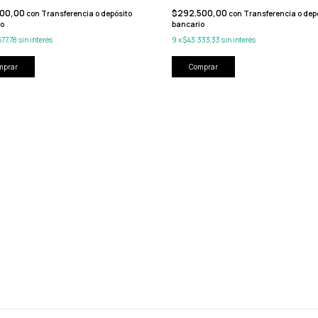
900,00
$292.500,00
con
Transferencia o depósito
con
Transferencia o dep
io
bancario
577,78
sin interés
9
x
$43.333,33
sin interés
mprar
Comprar