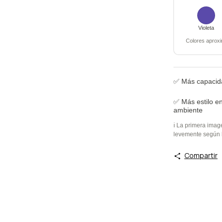
Violeta
Colores aproxi
✅ Más capacid
✅ Más estilo en
ambiente
ℹ️ La primera imag
levemente según l
Compartir