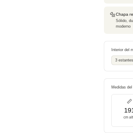
🔩
Chapa re
Sólido, d
moderno
Interior del
3 estante
Medidas del
📏
19
cm al