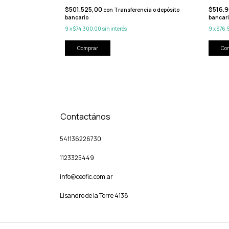
$501.525,00
$516.
con
Transferencia o depósito
bancario
bancar
cia o depósito
9
x
$74.300,00
sin interés
9
x
$76.
Comprar
Co
Contactános
541136226730
1123325449
info@ceofic.com.ar
Lisandro de la Torre 4138