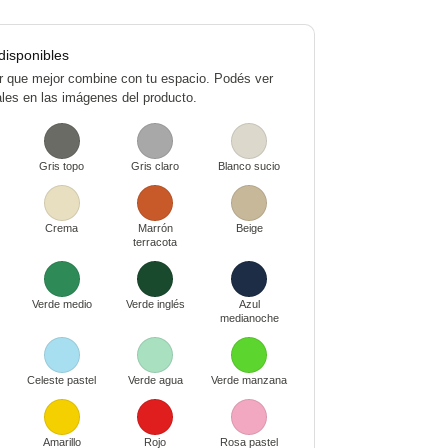
disponibles
or que mejor combine con tu espacio. Podés ver
ales en las imágenes del producto.
Gris topo
Gris claro
Blanco sucio
Crema
Marrón
Beige
terracota
Verde medio
Verde inglés
Azul
medianoche
Celeste pastel
Verde agua
Verde manzana
Amarillo
Rojo
Rosa pastel