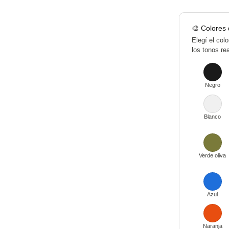
🎨 Colores 
Elegí el col
los tonos re
Negro
Blanco
Verde oliva
Azul
Naranja