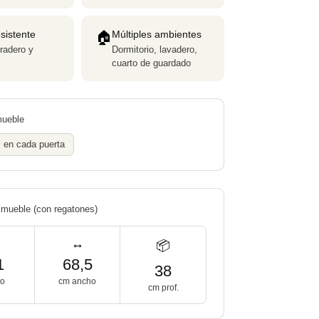
sistente
Múltiples ambientes
🏠
uradero y
Dormitorio, lavadero,
cuarto de guardado
 mueble
s en cada puerta
 mueble (con regatones)
↔️
📦
1
68,5
38
to
cm ancho
cm prof.