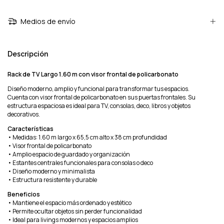
Medios de envío
Descripción
Rack de TV Largo 1.60 m con visor frontal de policarbonato
Diseño moderno, amplio y funcional para transformar tus espacios.
Cuenta con visor frontal de policarbonato en sus puertas frontales. Su
estructura espaciosa es ideal para TV, consolas, deco, libros y objetos
decorativos.
Características
• Medidas: 1.60 m largo x 65,5 cm alto x 38 cm profundidad
• Visor frontal de policarbonato
• Amplio espacio de guardado y organización
• Estantes centrales funcionales para consolas o deco
• Diseño moderno y minimalista
• Estructura resistente y durable
Beneficios
• Mantiene el espacio más ordenado y estético
• Permite ocultar objetos sin perder funcionalidad
• Ideal para livings modernos y espacios amplios