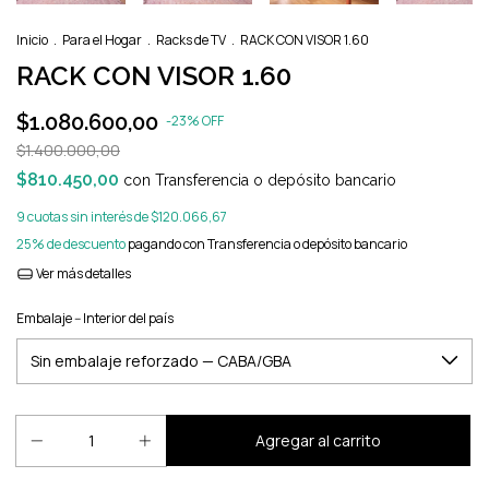
Inicio
.
Para el Hogar
.
Racks de TV
.
RACK CON VISOR 1.60
RACK CON VISOR 1.60
$1.080.600,00
-
23
%
OFF
$1.400.000,00
$810.450,00
con
Transferencia o depósito bancario
9
cuotas sin interés de
$120.066,67
25% de descuento
pagando con Transferencia o depósito bancario
Ver más detalles
Embalaje -- Interior del país