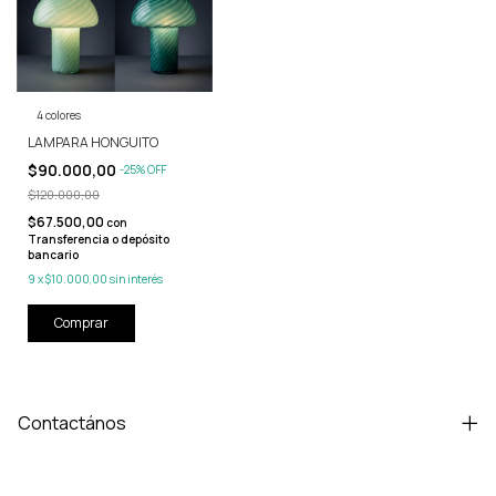
4 colores
LAMPARA HONGUITO
$90.000,00
-
25
%
OFF
$120.000,00
$67.500,00
con
Transferencia o depósito
bancario
9
x
$10.000,00
sin interés
Comprar
Contactános